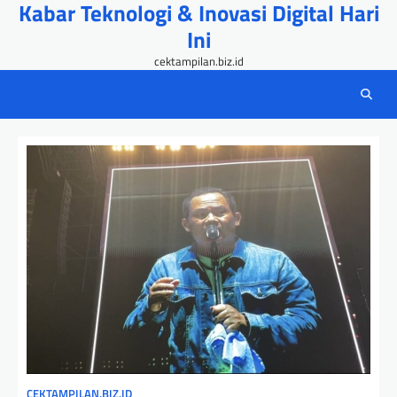
Kabar Teknologi & Inovasi Digital Hari
Skip
to
Ini
content
cektampilan.biz.id
CEKTAMPILAN.BIZ.ID