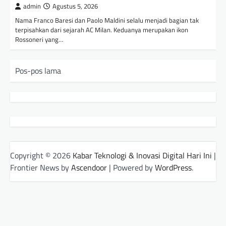
admin
Agustus 5, 2026
Nama Franco Baresi dan Paolo Maldini selalu menjadi bagian tak
terpisahkan dari sejarah AC Milan. Keduanya merupakan ikon
Rossoneri yang…
N
Pos-pos lama
a
v
i
g
a
Copyright © 2026
Kabar Teknologi & Inovasi Digital Hari Ini
|
s
Frontier News by
Ascendoor
| Powered by
WordPress
.
i
p
o
s