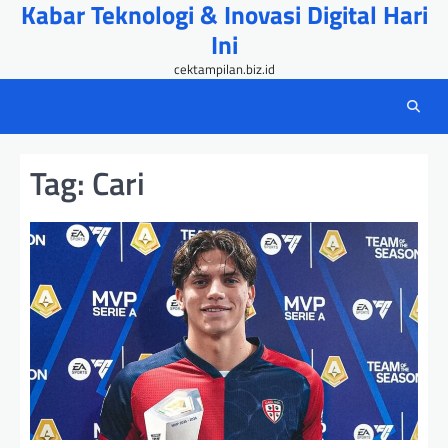
Kabar Teknologi & Inovasi Digital Hari
Skip
to
Ini
content
cektampilan.biz.id
Tag:
Cari