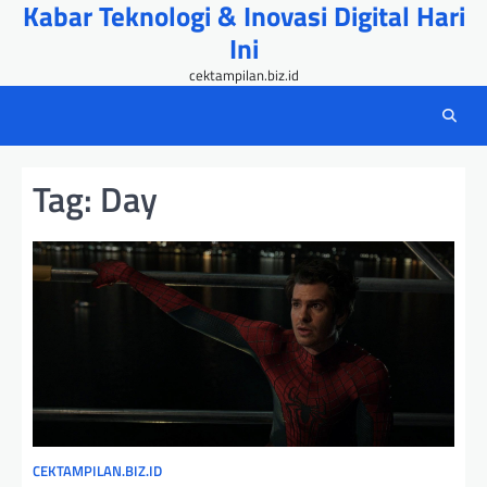
Kabar Teknologi & Inovasi Digital Hari
Skip
to
Ini
content
cektampilan.biz.id
Tag:
Day
CEKTAMPILAN.BIZ.ID