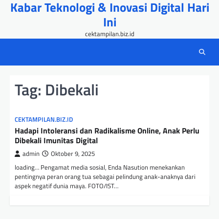
Kabar Teknologi & Inovasi Digital Hari
Skip
to
Ini
content
cektampilan.biz.id
Tag:
Dibekali
CEKTAMPILAN.BIZ.ID
Hadapi Intoleransi dan Radikalisme Online, Anak Perlu
Dibekali Imunitas Digital
admin
Oktober 9, 2025
loading… Pengamat media sosial, Enda Nasution menekankan
pentingnya peran orang tua sebagai pelindung anak-anaknya dari
aspek negatif dunia maya. FOTO/IST…