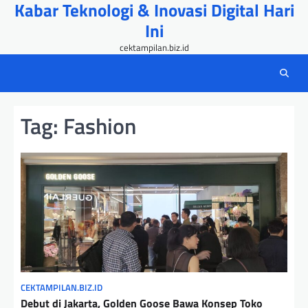
Kabar Teknologi & Inovasi Digital Hari
Skip
to
Ini
content
cektampilan.biz.id
Tag:
Fashion
CEKTAMPILAN.BIZ.ID
Debut di Jakarta, Golden Goose Bawa Konsep Toko