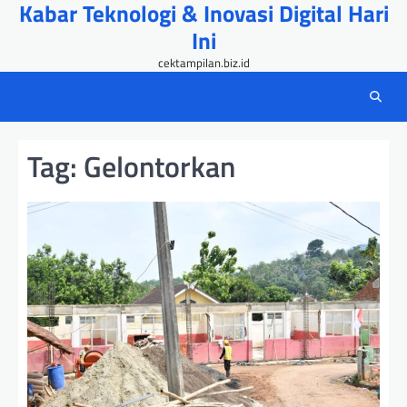
Kabar Teknologi & Inovasi Digital Hari
Skip
to
Ini
content
cektampilan.biz.id
Tag:
Gelontorkan