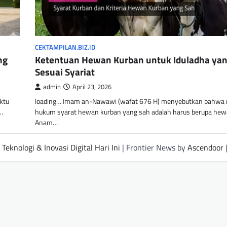
CEKTAMPILAN.BIZ.ID
ng
Ketentuan Hewan Kurban untuk Iduladha ya
Sesuai Syariat
admin
April 23, 2026
aktu
loading… Imam an-Nawawi (wafat 676 H) menyebutkan bahwa
a…
hukum syarat hewan kurban yang sah adalah harus berupa hew
Anam…
Teknologi & Inovasi Digital Hari Ini
| Frontier News by
Ascendoor