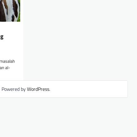
ng
 masalah
an al-
| Powered by
WordPress
.