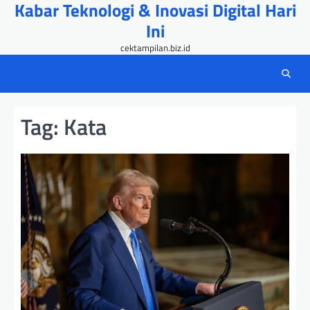
Kabar Teknologi & Inovasi Digital Hari
Skip
to
Ini
content
cektampilan.biz.id
Tag:
Kata