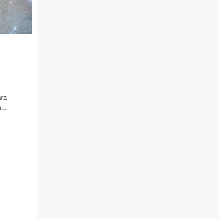
ara
ma…