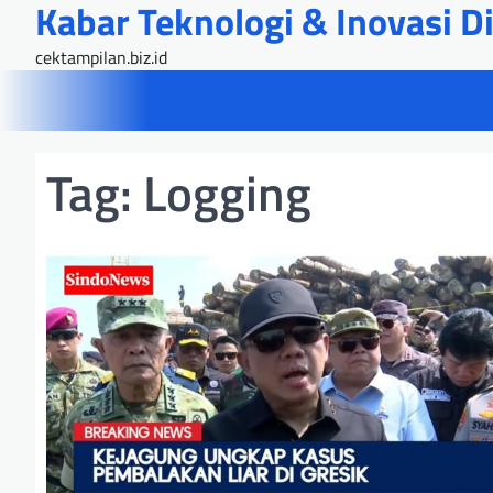
Kabar Teknologi & Inovasi Dig
Skip
to
cektampilan.biz.id
content
Tag:
Logging