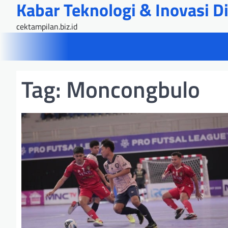
Kabar Teknologi & Inovasi Dig
Skip
to
cektampilan.biz.id
content
Tag:
Moncongbulo