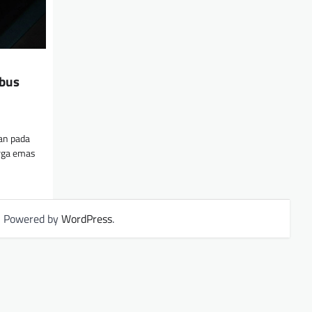
mbus
an pada
rga emas
| Powered by
WordPress
.