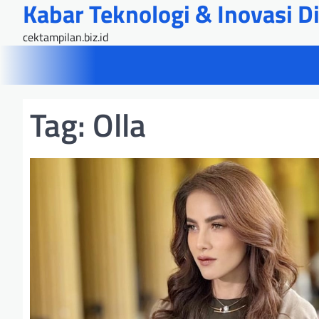
Kabar Teknologi & Inovasi Dig
Skip
to
cektampilan.biz.id
content
Tag:
Olla