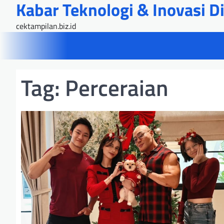
Kabar Teknologi & Inovasi Dig
Skip
to
cektampilan.biz.id
content
Tag:
Perceraian