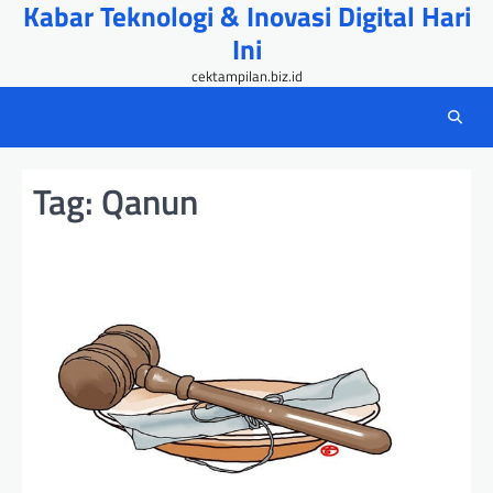
Kabar Teknologi & Inovasi Digital Hari
Skip
to
Ini
content
cektampilan.biz.id
Tag:
Qanun