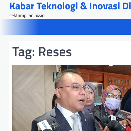
Kabar Teknologi & Inovasi Dig
Skip
to
cektampilan.biz.id
content
Tag:
Reses