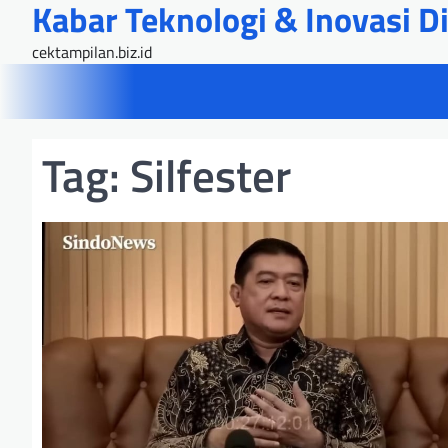
Kabar Teknologi & Inovasi Dig
Skip
to
cektampilan.biz.id
content
Tag:
Silfester