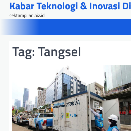
Kabar Teknologi & Inovasi Dig
Skip
to
cektampilan.biz.id
content
Tag:
Tangsel