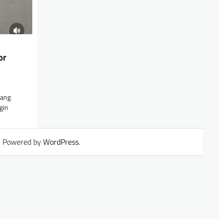
or
rang
gin
| Powered by
WordPress
.