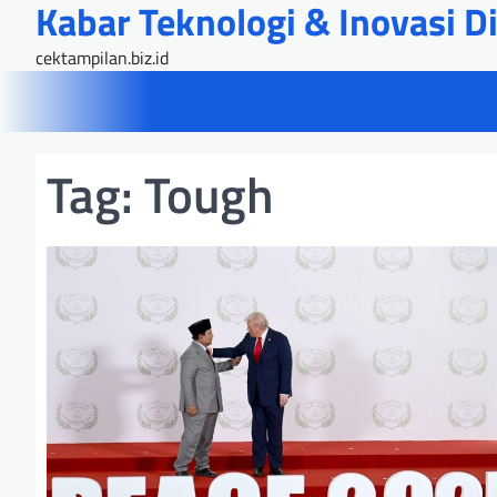
Kabar Teknologi & Inovasi Dig
Skip
to
cektampilan.biz.id
content
Tag:
Tough