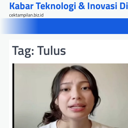
Kabar Teknologi & Inovasi Dig
Skip
to
cektampilan.biz.id
content
Tag:
Tulus