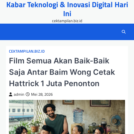
Kabar Teknologi & Inovasi Digital Hari
Skip
to
Ini
content
cektampilan.biz.id
CEKTAMPILAN.BIZ.ID
Film Semua Akan Baik-Baik
Saja Antar Baim Wong Cetak
Hattrick 1 Juta Penonton
admin
Mei 28, 2026