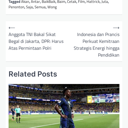
Tagged
Akan
,
Antar
,
BaikBaik
,
Baim
,
Cetak
,
Film
,
Hattrick
,
Juta
,
Penonton
,
Saja
,
Semua
,
Wong
N
⟵
⟶
a
Anggota TNI Bakal Sikat
Indonesia dan Prancis
Begal di Jakarta, DPR: Harus
Perkuat Kemitraan
v
Atas Permintaan Polri
Strategis Energi hingga
i
Pendidikan
g
a
Related Posts
s
i
p
o
s