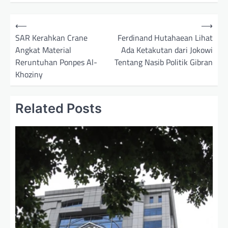
N
⟵
⟶
a
SAR Kerahkan Crane
Ferdinand Hutahaean Lihat
Angkat Material
Ada Ketakutan dari Jokowi
v
Reruntuhan Ponpes Al-
Tentang Nasib Politik Gibran
i
Khoziny
g
a
Related Posts
s
i
p
o
s