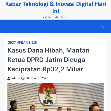
Kabar Teknologi & Inovasi Digital Hari
Skip
to
Ini
content
cektampilan.biz.id
CEKTAMPILAN.BIZ.ID
Kasus Dana Hibah, Mantan
Ketua DPRD Jatim Diduga
Kecipratan Rp32,2 Miliar
admin
Oktober 2, 2025